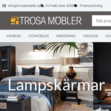
info@trosamobler.se
Fri frakt över 4000
Prismatchning
MÖBLER
UTEMÖBLER
INREDNING
VINTAGE
OU
Lampskärmar