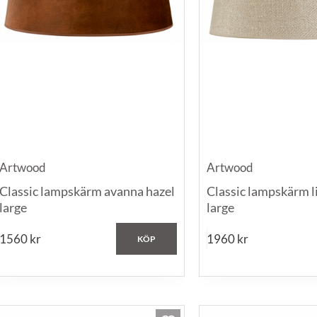
Artwood
Artwood
Classic lampskärm avanna hazel
Classic lampskärm l
large
large
1560
kr
1960
kr
KÖP