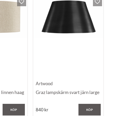
Artwood
 linnen haag
Graz lampskärm svart järn large
840
kr
KÖP
KÖP