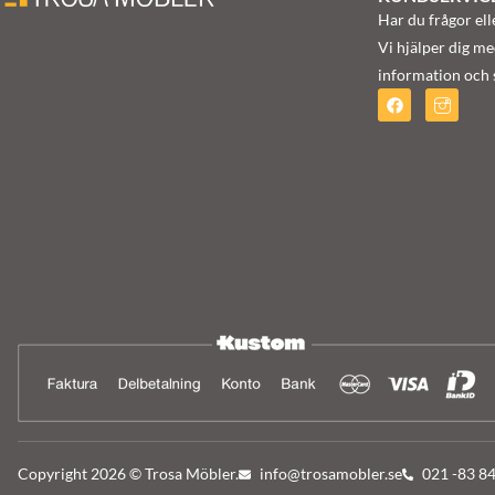
Har du frågor ell
Vi hjälper dig me
information och s
Copyright 2026 © Trosa Möbler.
info@trosamobler.se
021 -83 8