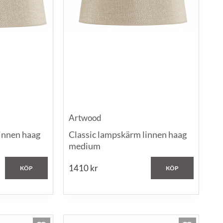
Artwood
innen haag
Classic lampskärm linnen haag
medium
1410
kr
KÖP
KÖP