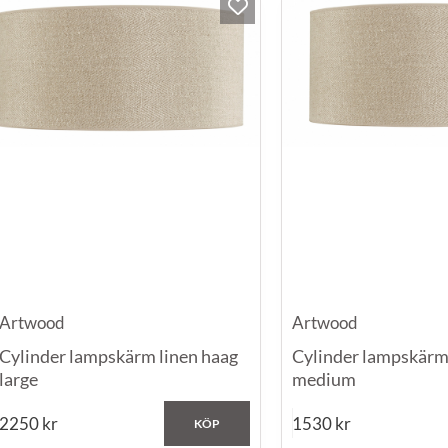
Artwood
Artwood
Cylinder lampskärm linen haag
Cylinder lampskärm
large
medium
2250
kr
1530
kr
KÖP