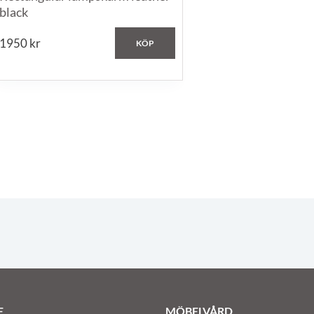
black
1950
kr
KÖP
E
MÖBELVÅRD