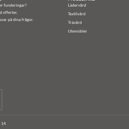
er funderingar?
Lädervård
d offerter,
Textilvård
var på dina frågor.
Trävård
Utemöbler
4 14