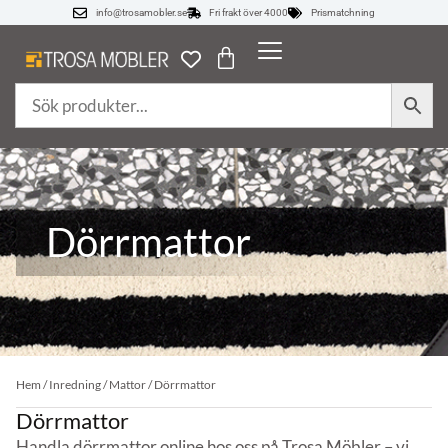
info@trosamobler.se
Fri frakt över 4000
Prismatchning
Dörrmattor
Hem
/
Inredning
/
Mattor
/ Dörrmattor
Dörrmattor
Handla dörrmattor online hos oss på Trosa Möbler – vi