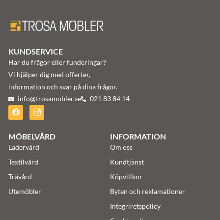
KUNDSERVICE
Har du frågor eller funderingar?
Vi hjälper dig med offerter,
information och svar på dina frågor.
info@trosamobler.se
021 83 84 14
MÖBELVÅRD
INFORMATION
Lädervård
Om oss
Textilvård
Kundtjänst
Trävård
Köpvillkor
Utemöbler
Byten och reklamationer
Integriretspolicy