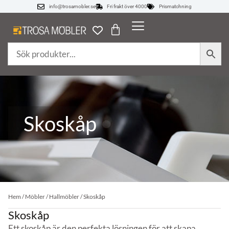
info@trosamobler.se
Fri frakt över 4000
Prismatchning
Skoskåp
Hem
/
Möbler
/
Hallmöbler
/ Skoskåp
Skoskåp
Ett skoskåp är den perfekta lösningen för att skapa