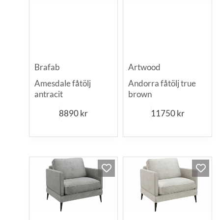
Brafab
Artwood
Amesdale fåtölj
Andorra fåtölj true
antracit
brown
8890
kr
11750
kr