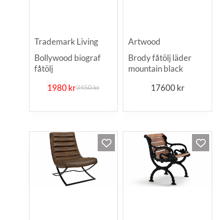
Trademark Living
Artwood
Bollywood biograf
Brody fåtölj läder
fåtölj
mountain black
1980
kr
17600
kr
3450
kr