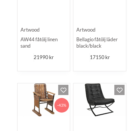
Artwood
Artwood
AW44 fåtölj linen
Bellagio fåtölj läder
sand
black/black
21990
kr
17150
kr
-43%