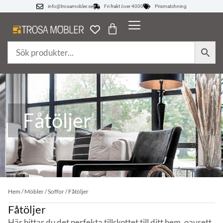
info@trosamobler.se
Fri frakt över 4000
Prismatchning
Fåtöljer
Hem
/
Möbler
/
Soffor
/ Fåtöljer
Fåtöljer
Här hittar du det perfekta tillskottet till ditt hem, oavsett