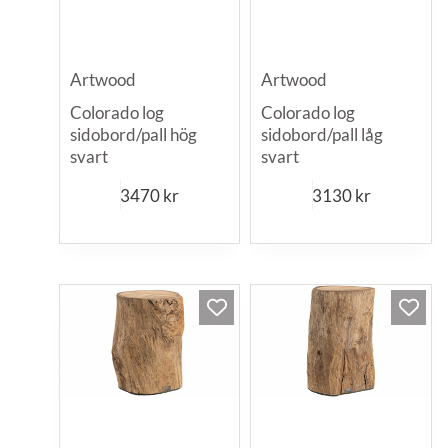
Artwood
Artwood
Colorado log
Colorado log
sidobord/pall hög
sidobord/pall låg
svart
svart
3470
kr
3130
kr