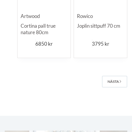
Artwood
Rowico
Cortina pall true
Joplin sittpuff 70 cm
nature 80cm
6850
kr
3795
kr
NÄSTA