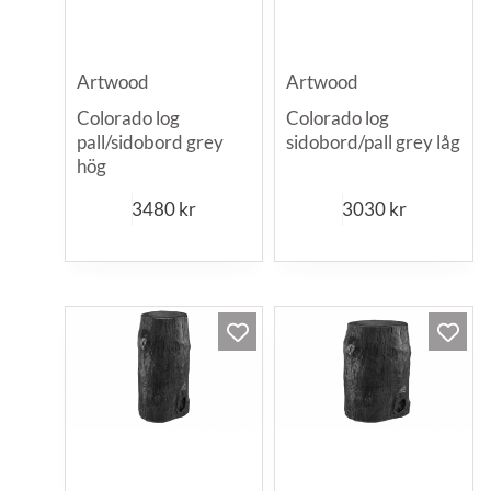
Artwood
Artwood
Colorado log
Colorado log
pall/sidobord grey
sidobord/pall grey låg
hög
3480
kr
3030
kr