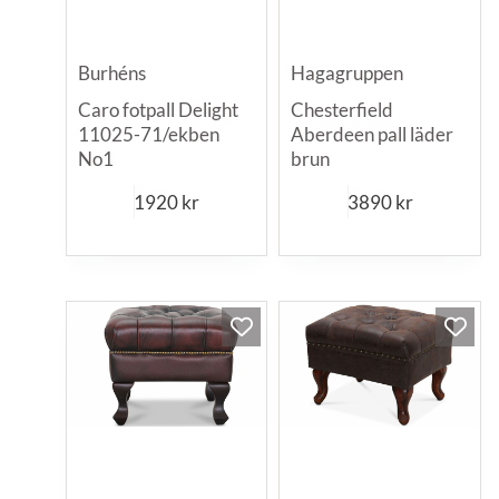
Burhéns
Hagagruppen
Caro fotpall Delight
Chesterfield
11025-71/ekben
Aberdeen pall läder
No1
brun
1920
kr
3890
kr