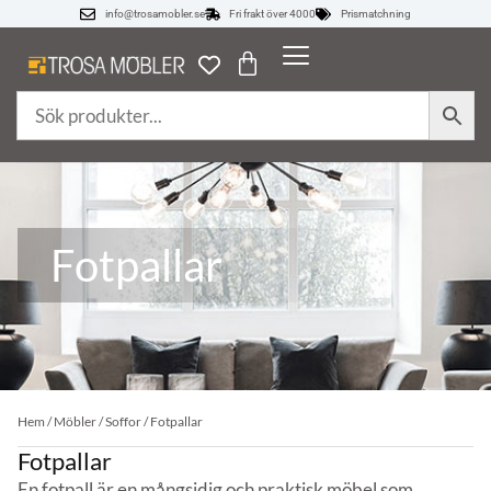
info@trosamobler.se
Fri frakt över 4000
Prismatchning
Fotpallar
Hem
/
Möbler
/
Soffor
/ Fotpallar
Fotpallar
En fotpall är en mångsidig och praktisk möbel som