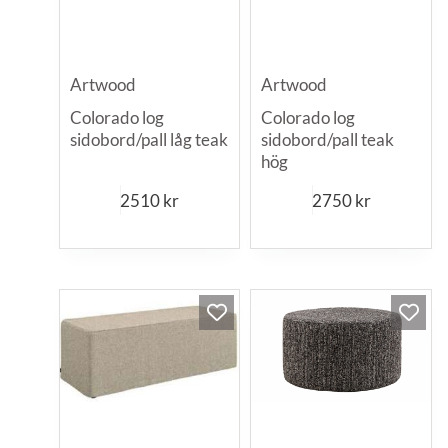
Artwood
Artwood
Colorado log
Colorado log
sidobord/pall låg teak
sidobord/pall teak
hög
2510
kr
2750
kr