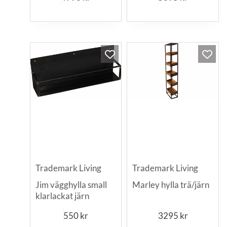
Trademark Living
Trademark Living
Jim vägghylla small
Marley hylla trä/järn
klarlackat järn
550
kr
3295
kr