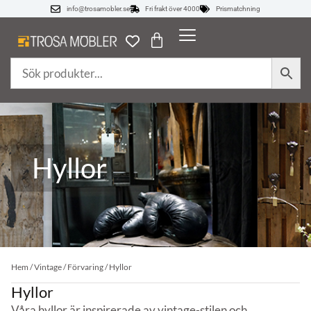
info@trosamobler.se
Fri frakt över 4000
Prismatchning
Hyllor
Hem
/
Vintage
/
Förvaring
/ Hyllor
Hyllor
Våra hyllor är inspirerade av vintage-stilen och