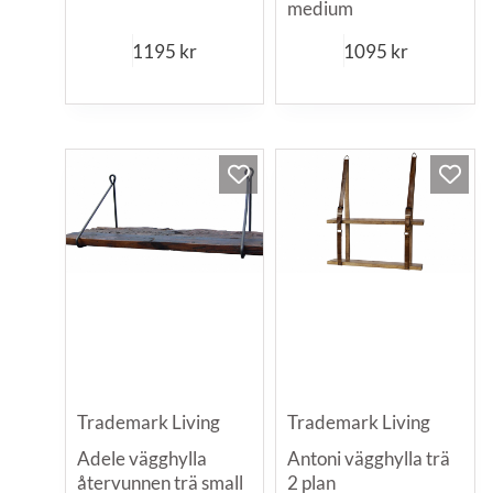
medium
1195
kr
1095
kr
Trademark Living
Trademark Living
Adele vägghylla
Antoni vägghylla trä
återvunnen trä small
2 plan