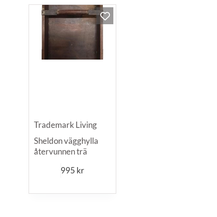
Trademark Living
Sheldon vägghylla
återvunnen trä
995
kr