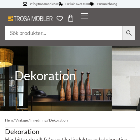
info@trosamobler.se
Fri frakt över 4000
Prismatchning
Dekoration
Hem
/
Vintage
/
Inredning
/ Dekoration
Dekoration
Här hittar du allt från rustika ljuslyktor och dekorativa