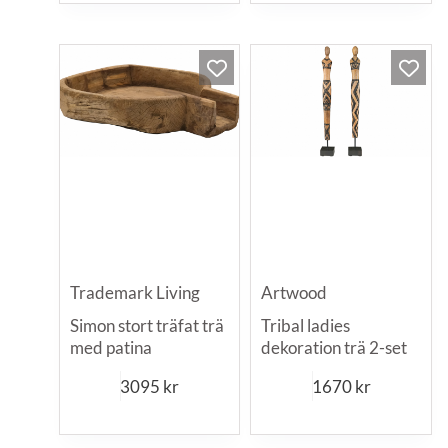
Trademark Living
Artwood
Simon stort träfat trä
Tribal ladies
med patina
dekoration trä 2-set
3095
kr
1670
kr