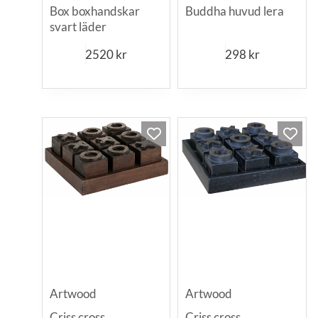
Box boxhandskar
Buddha huvud lera
svart läder
2520
kr
298
kr
Artwood
Artwood
Criss cross
Criss cross