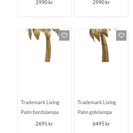
2990
kr
2990
kr
Trademark Living
Trademark Living
Palm bordslampa
Palm golvlampa
2695
kr
6495
kr