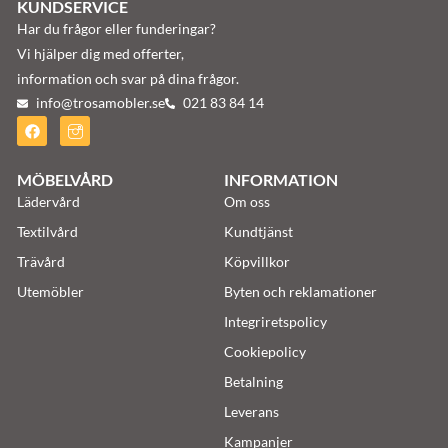
KUNDSERVICE
Har du frågor eller funderingar?
Vi hjälper dig med offerter,
information och svar på dina frågor.
info@trosamobler.se
021 83 84 14
MÖBELVÅRD
INFORMATION
Lädervård
Om oss
Textilvård
Kundtjänst
Trävård
Köpvillkor
Utemöbler
Byten och reklamationer
Integriretspolicy
Cookiepolicy
Betalning
Leverans
Kampanjer