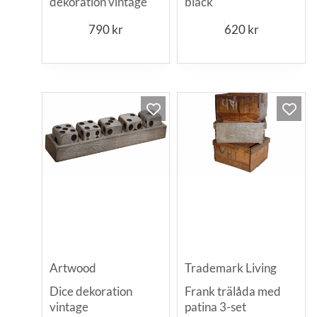
dekoration vintage
black
790
kr
620
kr
Artwood
Trademark Living
Dice dekoration
Frank trälåda med
vintage
patina 3-set