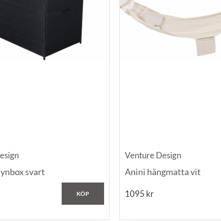
esign
Venture Design
ynbox svart
Anini hängmatta vit
1095
kr
KÖP