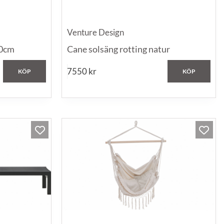
Venture Design
20cm
Cane solsäng rotting natur
7550
kr
KÖP
KÖP