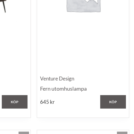
Venture Design
Fern utomhuslampa
645
kr
KÖP
KÖP