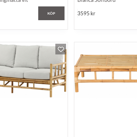
3595
kr
KÖP