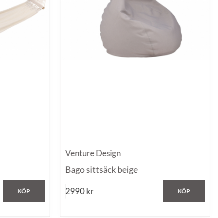
Venture Design
Bago sittsäck beige
2990
kr
KÖP
KÖP