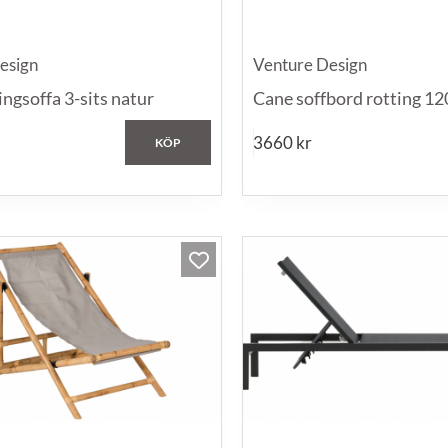
esign
Venture Design
ingsoffa 3-sits natur
Cane soffbord rotting 1
3660
kr
KÖP