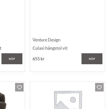
Venture Design
t
Culasi hängstol vit
655
kr
KÖP
KÖP