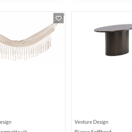
esign
Venture Design
ngmatta vit
Bianca Soffbord