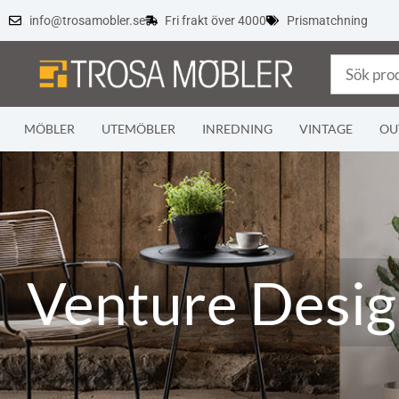
info@trosamobler.se
Fri frakt över 4000
Prismatchning
MÖBLER
UTEMÖBLER
INREDNING
VINTAGE
OU
Venture Desi