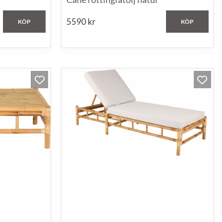
5590
kr
KÖP
KÖP