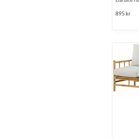
895
kr