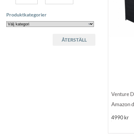
MINIMUM PRICE
MAXIMUM PRICE
Produktkategorier
ÅTERSTÄLL
Venture D
Amazon d
4990
kr