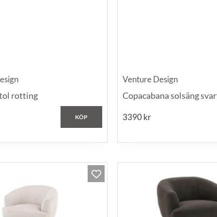
esign
Venture Design
tol rotting
Copacabana solsäng svar
3390
kr
KÖP