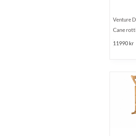
Venture D
Cane rott
11990
kr