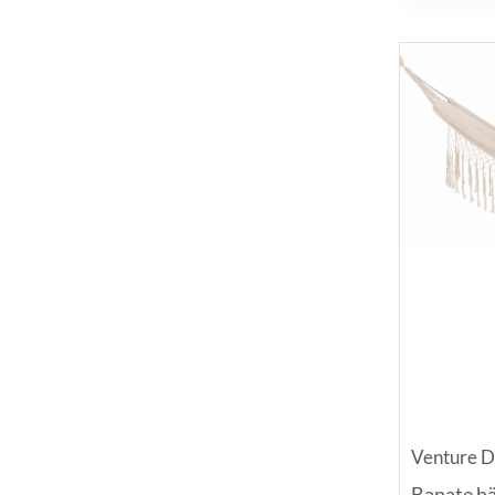
Venture D
Banate hä