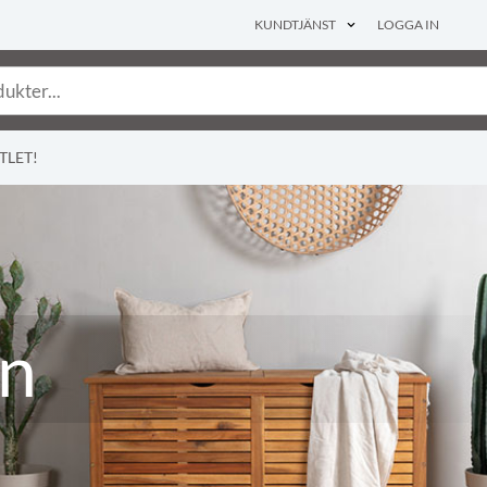
KUNDTJÄNST
LOGGA IN
TLET!
gn