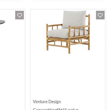
Venture Design
Cane rottingfåtölj natur