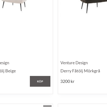
esign
Venture Design
ölj Beige
Derry Fåtölj Mörkgrå
3200
kr
KÖP