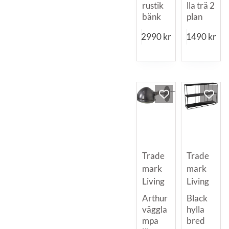
rustik
lla trä 2
bänk
plan
2990
kr
1490
kr
Trade
Trade
mark
mark
Living
Living
Arthur
Black
väggla
hylla
mpa
bred