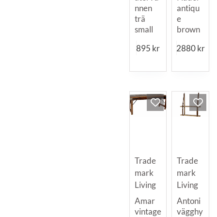
nnen
antiqu
trä
e
small
brown
895
kr
2880
kr
Trade
Trade
mark
mark
Living
Living
Amar
Antoni
vintage
vägghy