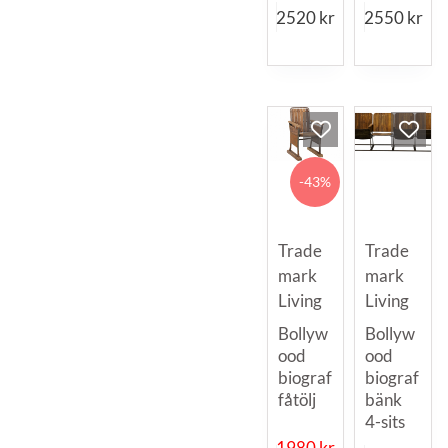
2520
kr
2550
kr
-43%
Trade
Trade
mark
mark
Living
Living
Bollyw
Bollyw
ood
ood
biograf
biograf
fåtölj
bänk
4-sits
1980
kr