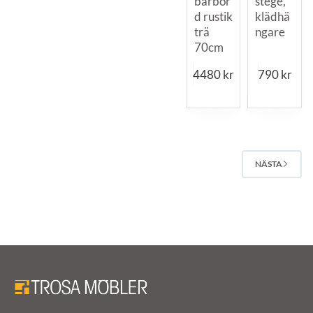
barbor
stege,
d rustik
klädhä
trä
ngare
70cm
4480
kr
790
kr
NÄSTA