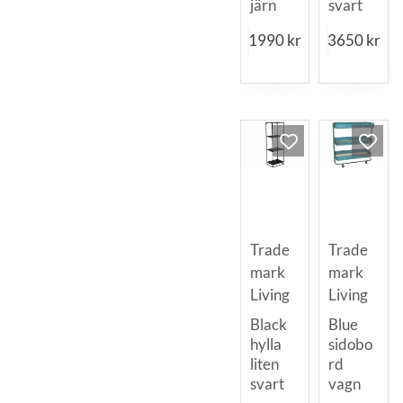
järn
svart
1990
kr
3650
kr
Trade
Trade
mark
mark
Living
Living
Black
Blue
hylla
sidobo
liten
rd
svart
vagn