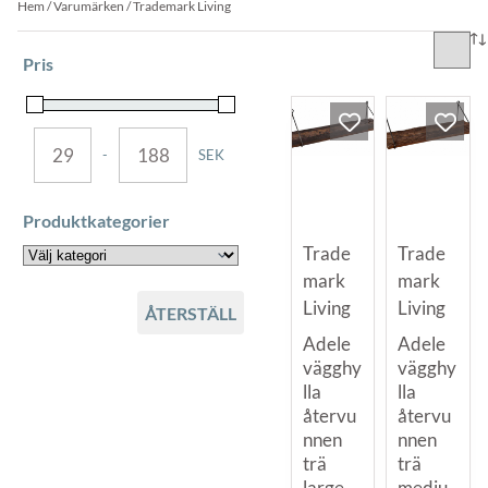
Hem
/ Varumärken / Trademark Living
Pris
-
SEK
MINIMUM PRICE
MAXIMUM PRICE
Produktkategorier
Trade
Trade
mark
mark
Living
Living
ÅTERSTÄLL
Adele
Adele
vägghy
vägghy
lla
lla
återvu
återvu
nnen
nnen
trä
trä
large
mediu