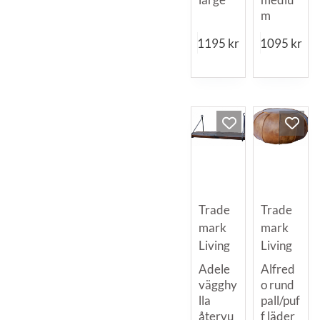
m
1195
kr
1095
kr
Trade
Trade
mark
mark
Living
Living
Adele
Alfred
vägghy
o rund
lla
pall/puf
återvu
f läder