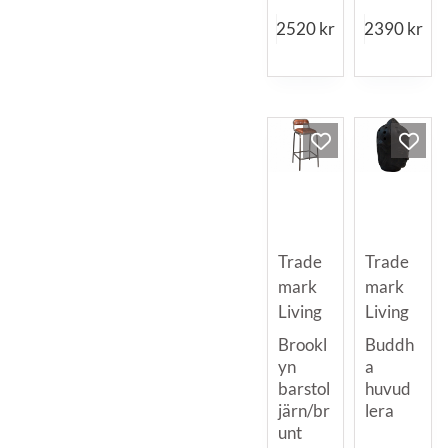
2520
kr
2390
kr
Trade
Trade
mark
mark
Living
Living
Brookl
Buddh
yn
a
barstol
huvud
järn/br
lera
unt