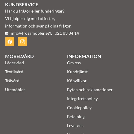
KUNDSERVICE
Har du frågor eller funderingar?
Vi hjälper dig med offerter,
information och svar på dina frågor.
info@trosamobler.se
021 83 84 14
MÖBELVÅRD
INFORMATION
Lädervård
Om oss
Textilvård
Kundtjänst
Trävård
Köpvillkor
Utemöbler
Byten och reklamationer
Integriretspolicy
Cookiepolicy
Betalning
Leverans