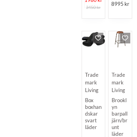
8995
kr
3450
kr
Trade
Trade
mark
mark
Living
Living
Box
Brookl
boxhan
yn
dskar
barpall
svart
järn/br
läder
unt
läder