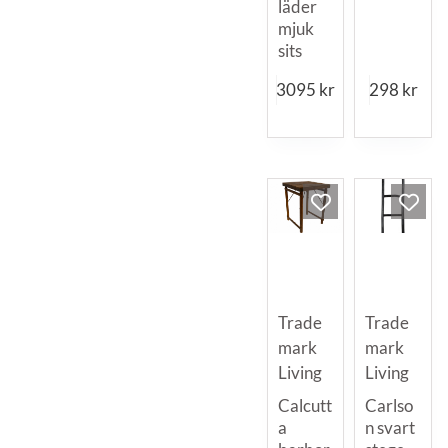
läder
mjuk
sits
3095
kr
298
kr
Trade
Trade
mark
mark
Living
Living
Calcutt
Carlso
a
n svart