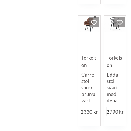
Torkels
Torkels
on
on
Carro
Edda
stol
stol
snurr
svart
brun/s
med
vart
dyna
2330
kr
2790
kr