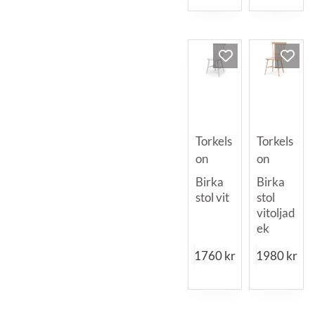
Torkels
Torkels
on
on
Birka
Birka
stol vit
stol
vitoljad
ek
1760
kr
1980
kr