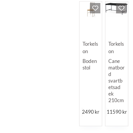
Torkels
Torkels
on
on
Boden
Cane
stol
matbor
d
svartb
etsad
ek
210cm
2490
kr
11590
kr