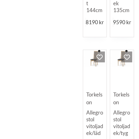
t
ek
144cm
135cm
8190
kr
9590
kr
Torkels
Torkels
on
on
Allegro
Allegro
stol
stol
vitoljad
vitoljad
ek/läd
ek/tyg