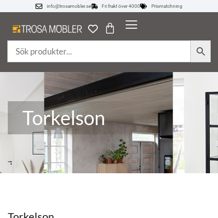
info@trosamobler.se
Fri frakt över 4000
Prismatchning
Torkelson
Torkelson