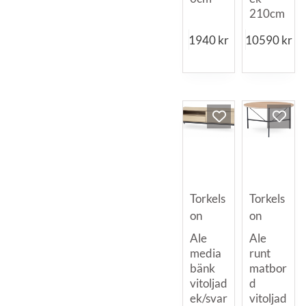
210cm
1940
kr
10590
kr
Torkels
Torkels
on
on
Ale
Ale
media
runt
bänk
matbor
vitoljad
d
ek/svar
vitoljad