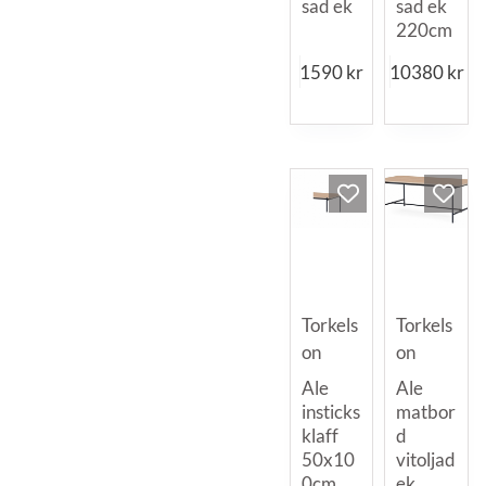
sad ek
sad ek
220cm
1590
kr
10380
kr
Torkels
Torkels
on
on
Ale
Ale
insticks
matbor
klaff
d
50x10
vitoljad
0cm
ek