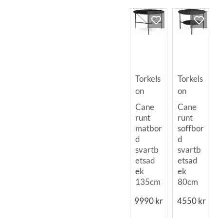
Torkels
Torkels
on
on
Cane
Cane
runt
runt
matbor
soffbor
d
d
svartb
svartb
etsad
etsad
ek
ek
135cm
80cm
9990
kr
4550
kr