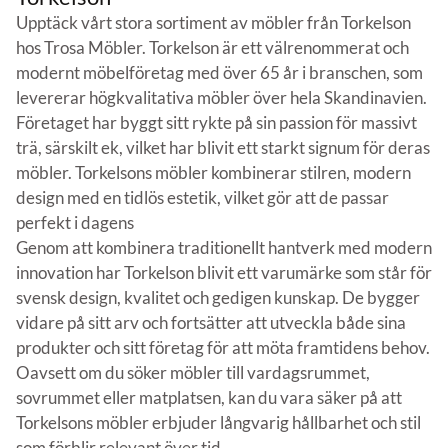
Upptäck vårt stora sortiment av möbler från Torkelson
hos Trosa Möbler. Torkelson är ett välrenommerat och
modernt möbelföretag med över 65 år i branschen, som
levererar högkvalitativa möbler över hela Skandinavien.
Företaget har byggt sitt rykte på sin passion för massivt
trä, särskilt ek, vilket har blivit ett starkt signum för deras
möbler. Torkelsons möbler kombinerar stilren, modern
design med en tidlös estetik, vilket gör att de passar
perfekt i dagens
Genom att kombinera traditionellt hantverk med modern
innovation har Torkelson blivit ett varumärke som står för
svensk design, kvalitet och gedigen kunskap. De bygger
vidare på sitt arv och fortsätter att utveckla både sina
produkter och sitt företag för att möta framtidens behov.
Oavsett om du söker möbler till vardagsrummet,
sovrummet eller matplatsen, kan du vara säker på att
Torkelsons möbler erbjuder långvarig hållbarhet och stil
som förblir relevant över tid.