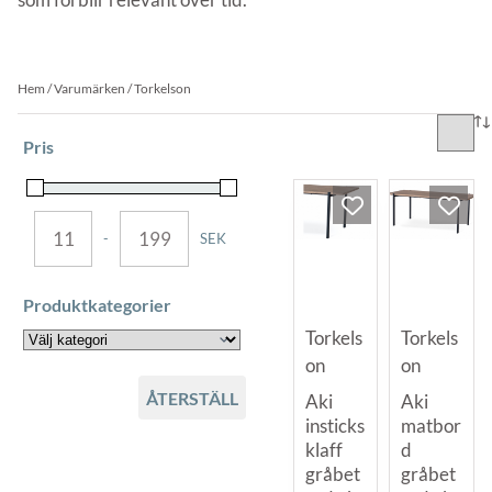
Hem
/ Varumärken / Torkelson
Pris
-
SEK
MINIMUM PRICE
MAXIMUM PRICE
Produktkategorier
Torkels
Torkels
on
on
ÅTERSTÄLL
Aki
Aki
insticks
matbor
klaff
d
gråbet
gråbet