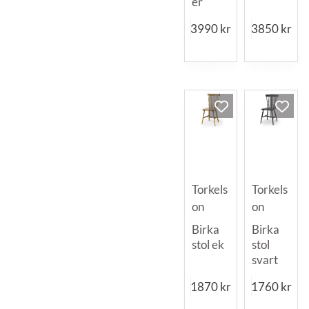
er
3990
kr
3850
kr
Torkels
Torkels
on
on
Birka
Birka
stol ek
stol
svart
1870
kr
1760
kr