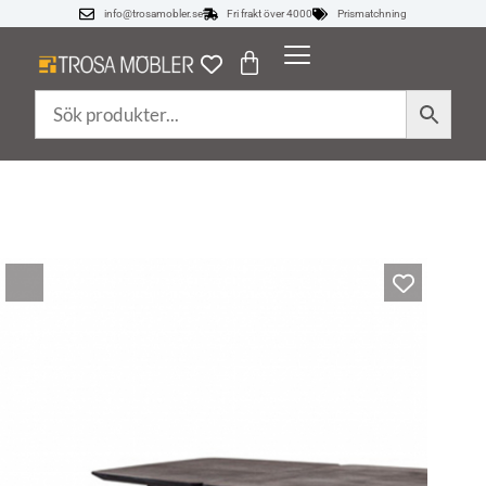
info@trosamobler.se
Fri frakt över 4000
Prismatchning