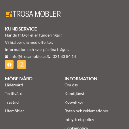
KUNDSERVICE
Har du frågor eller funderingar?
Vi hjälper dig med offerter,
information och svar på dina frågor.
info@trosamobler.se
021 83 84 14
MÖBELVÅRD
INFORMATION
Lädervård
Om oss
Textilvård
Kundtjänst
Trävård
Köpvillkor
Utemöbler
Byten och reklamationer
Integriretspolicy
Cookiepolicy