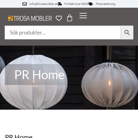
info@trosamobler.se
Fri frakt över 4000
Prismatchning
PR Home
PR Home