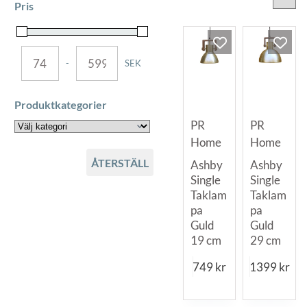
Pris
-
SEK
MINIMUM PRICE
MAXIMUM PRICE
Produktkategorier
PR
PR
Home
Home
ÅTERSTÄLL
Ashby
Ashby
Single
Single
Taklam
Taklam
pa
pa
Guld
Guld
19 cm
29 cm
749
kr
1399
kr