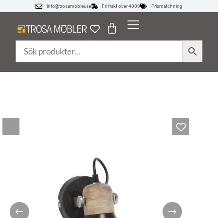
info@trosamobler.se
Fri frakt över 4000
Prismatchning