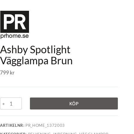
Ashby Spotlight
Vägglampa Brun
799
kr
KÖP
ARTIKELNR:
PR_HOME_1372003