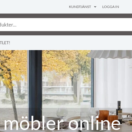
KUNDTJÄNST
LOGGA IN
TLET!
 möbler online