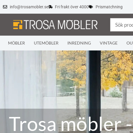
info@trosamobler.se
Fri frakt över 4000
Prismatchning
MÖBLER
UTEMÖBLER
INREDNING
VINTAGE
OU
Trosa möbler -