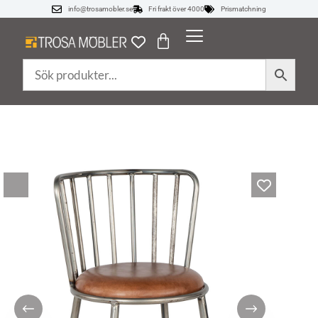
info@trosamobler.se
Fri frakt över 4000
Prismatchning