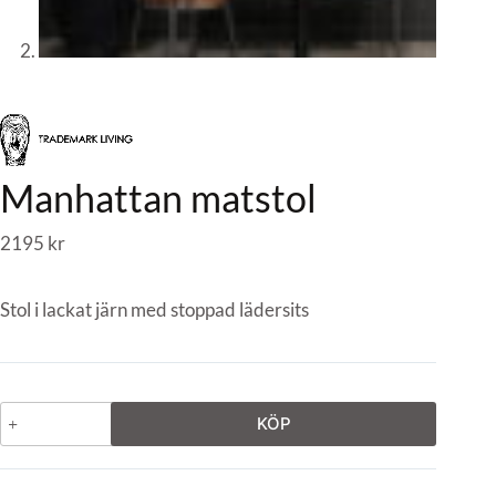
Manhattan matstol
2195
kr
Stol i lackat järn med stoppad lädersits
KÖP