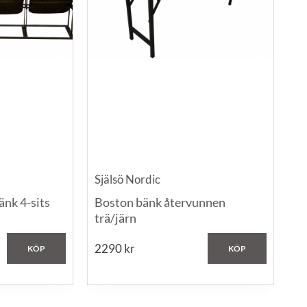
Själsö Nordic
nk 4-sits
Boston bänk återvunnen
trä/järn
2290
kr
KÖP
KÖP