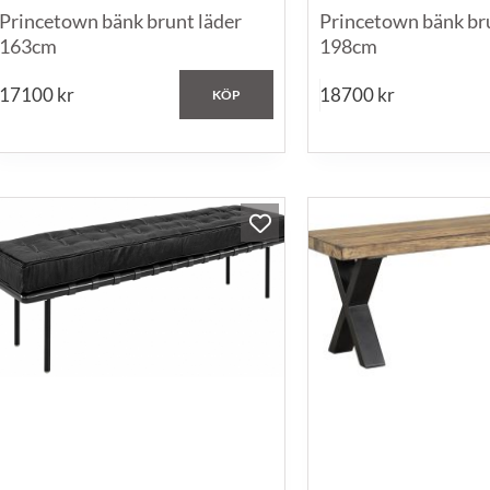
Princetown bänk brunt läder
Princetown bänk br
163cm
198cm
17100
kr
18700
kr
KÖP