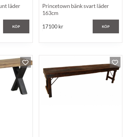
unt läder
Princetown bänk svart läder
163cm
17100
kr
KÖP
KÖP