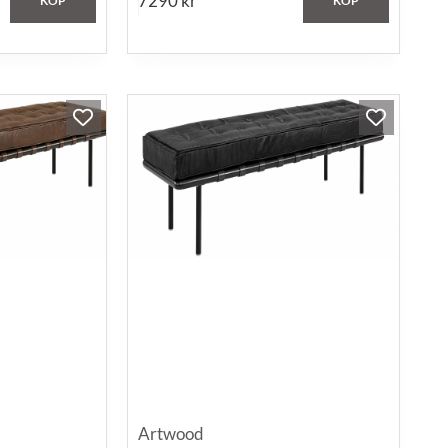
7290
kr
KÖP
KÖP
Artwood