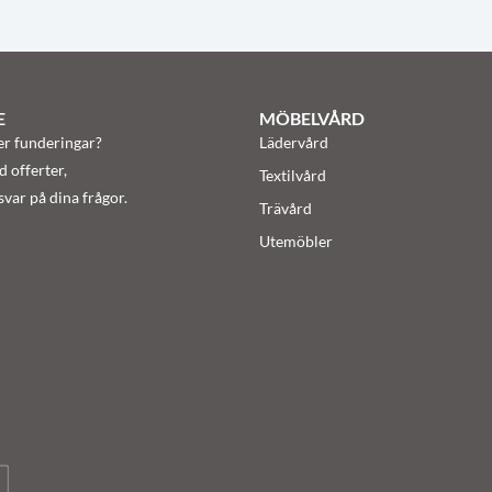
E
MÖBELVÅRD
er funderingar?
Lädervård
d offerter,
Textilvård
var på dina frågor.
Trävård
Utemöbler