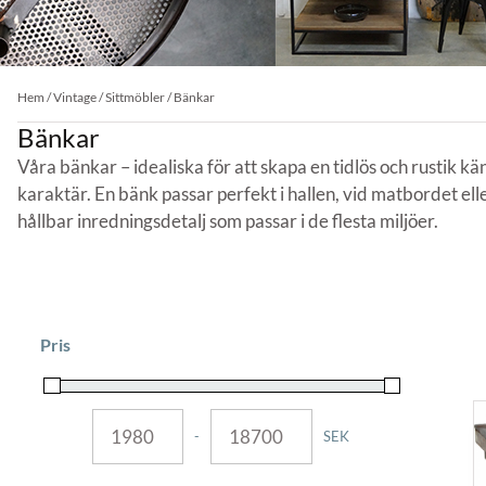
Hem
/
Vintage
/
Sittmöbler
/ Bänkar
Bänkar
Våra bänkar – idealiska för att skapa en tidlös och rustik kä
karaktär. En bänk passar perfekt i hallen, vid matbordet ell
hållbar inredningsdetalj som passar i de flesta miljöer.
Pris
-
SEK
MINIMUM PRICE
MAXIMUM PRICE