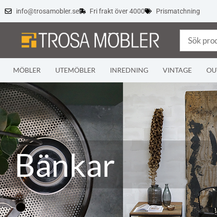
info@trosamobler.se
Fri frakt över 4000
Prismatchning
MÖBLER
UTEMÖBLER
INREDNING
VINTAGE
OU
Bänkar