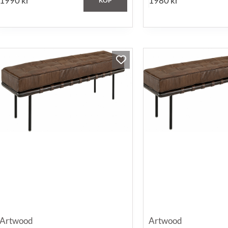
1990
kr
1980
kr
KÖP
Artwood
Artwood