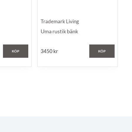
Trademark Living
Uma rustik bänk
3450
kr
KÖP
KÖP