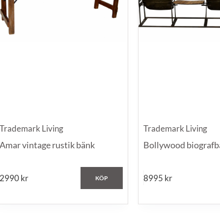
Trademark Living
Trademark Living
Amar vintage rustik bänk
Bollywood biografbä
2990
kr
8995
kr
KÖP