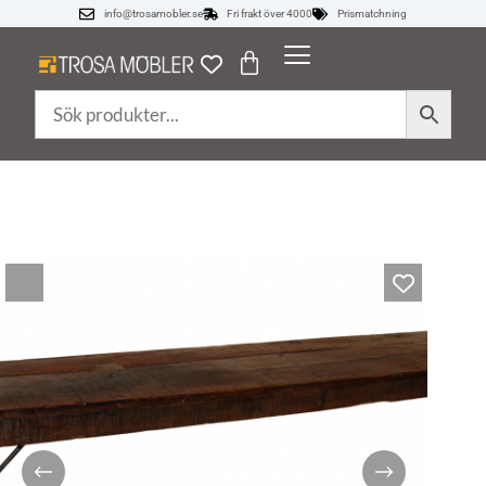
info@trosamobler.se
Fri frakt över 4000
Prismatchning