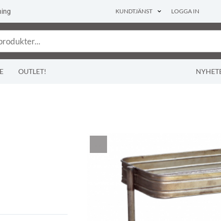
ning
KUNDTJÄNST
LOGGA IN
E
OUTLET!
NYHET