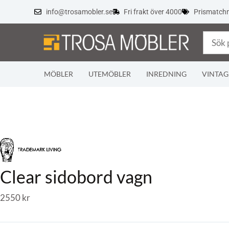
info@trosamobler.se
Fri frakt över 4000
Prismatch
MÖBLER
UTEMÖBLER
INREDNING
VINTAG
Clear sidobord vagn
2550
kr