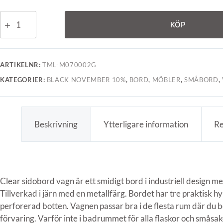
KÖP
ARTIKELNR:
TML-M070002G
KATEGORIER:
BLACK NOVEMBER 10%
,
BORD
,
MÖBLER
,
SMÅBORD
,
Beskrivning
Ytterligare information
Re
Clear sidobord vagn är ett smidigt bord i industriell design me
Tillverkad i järn med en metallfärg. Bordet har tre praktisk h
perforerad botten. Vagnen passar bra i de flesta rum där du b
förvaring. Varför inte i badrummet för alla flaskor och småsak