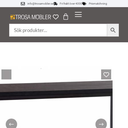
info@trosamobler.se
Fri frakt över 4000
Prismatchning