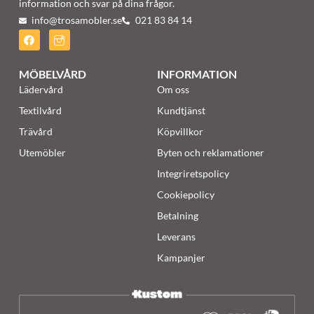
information och svar på dina frågor.
info@trosamobler.se
021 83 84 14
MÖBELVÅRD
INFORMATION
Lädervård
Om oss
Textilvård
Kundtjänst
Trävård
Köpvillkor
Utemöbler
Byten och reklamationer
Integriretspolicy
Cookiepolicy
Betalning
Leverans
Kampanjer