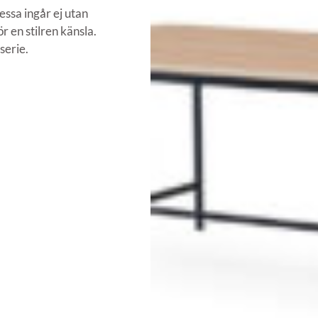
essa ingår ej utan
ör en stilren känsla.
serie.