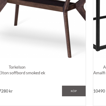
Torkelson
A
Elton soffbord smoked ek
Amalfi
7280
kr
10490
KÖP