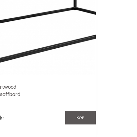
rtwood
 soffbord
kr
KÖP