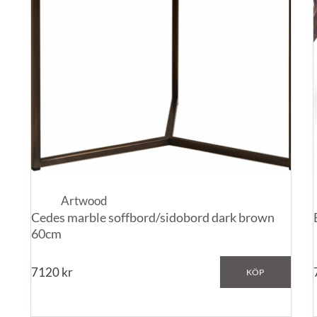
Artwood
Cedes marble soffbord/sidobord dark brown
60cm
7120
kr
KÖP