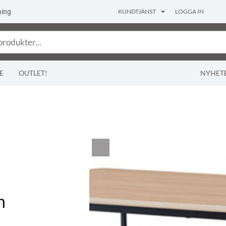
ning
KUNDTJÄNST
LOGGA IN
E
OUTLET!
NYHET
m