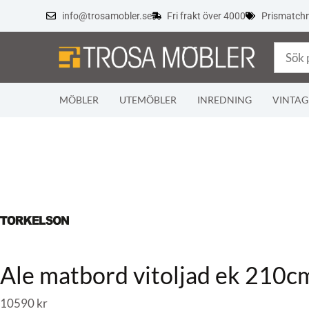
info@trosamobler.se
Fri frakt över 4000
Prismatch
MÖBLER
UTEMÖBLER
INREDNING
VINTAG
Ale matbord vitoljad ek 210c
10590
kr