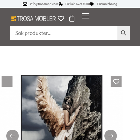
info@trosamobler.se
Fri frakt över 4000
Prismatchning