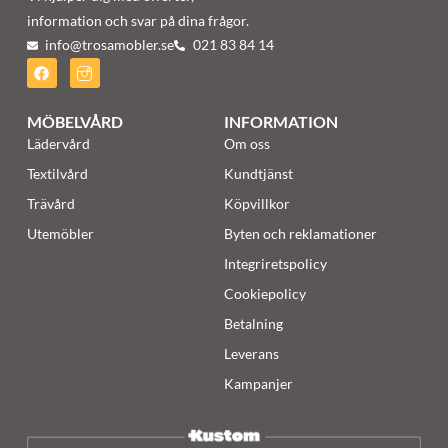
information och svar på dina frågor.
info@trosamobler.se
021 83 84 14
MÖBELVÅRD
INFORMATION
Lädervård
Om oss
Textilvård
Kundtjänst
Trävård
Köpvillkor
Utemöbler
Byten och reklamationer
Integriretspolicy
Cookiepolicy
Betalning
Leverans
Kampanjer