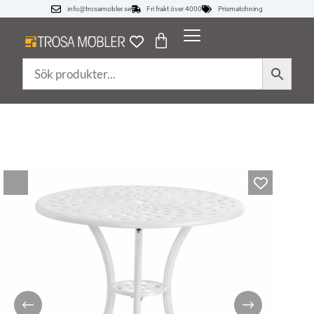
info@trosamobler.se
Fri frakt över 4000
Prismatchning