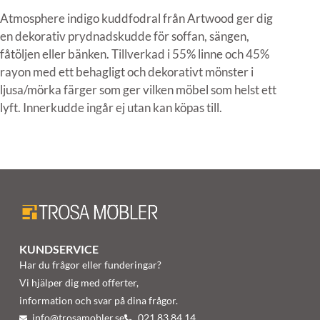
Atmosphere indigo kuddfodral från Artwood ger dig
en dekorativ prydnadskudde för soffan, sängen,
fåtöljen eller bänken. Tillverkad i 55% linne och 45%
rayon med ett behagligt och dekorativt mönster i
ljusa/mörka färger som ger vilken möbel som helst ett
lyft. Innerkudde ingår ej utan kan köpas till.
KUNDSERVICE
Har du frågor eller funderingar?
Vi hjälper dig med offerter,
information och svar på dina frågor.
info@trosamobler.se
021 83 84 14