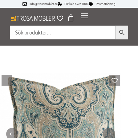
info@trosamobler.se
Fri frakt över 4000
Prismatchning