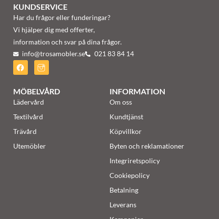
KUNDSERVICE
Har du frågor eller funderingar?
Vi hjälper dig med offerter,
information och svar på dina frågor.
info@trosamobler.se
021 83 84 14
MÖBELVÅRD
INFORMATION
Lädervård
Om oss
Textilvård
Kundtjänst
Trävård
Köpvillkor
Utemöbler
Byten och reklamationer
Integriretspolicy
Cookiepolicy
Betalning
Leverans