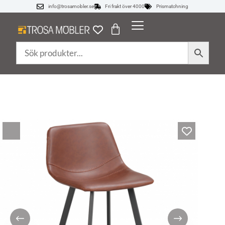
info@trosamobler.se
Fri frakt över 4000
Prismatchning