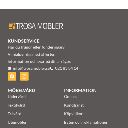
KUNDSERVICE
Har du frågor eller funderingar?
Vi hjälper dig med offerter,
information och svar på dina frågor.
info@trosamobler.se
021 83 84 14
MÖBELVÅRD
INFORMATION
Lädervård
Om oss
Textilvård
Kundtjänst
Trävård
Köpvillkor
Utemöbler
Byten och reklamationer