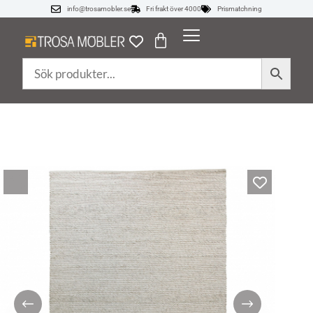
info@trosamobler.se
Fri frakt över 4000
Prismatchning