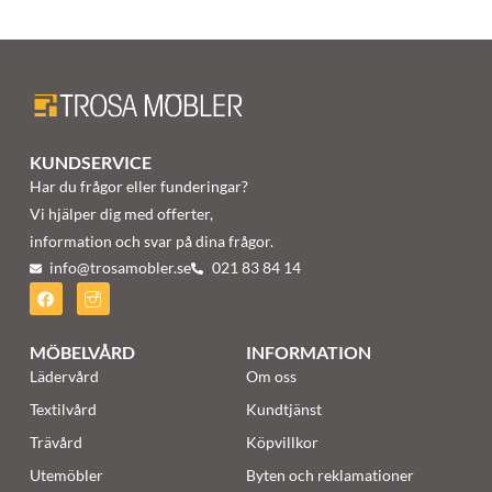
KUNDSERVICE
Har du frågor eller funderingar?
Vi hjälper dig med offerter,
information och svar på dina frågor.
info@trosamobler.se
021 83 84 14
MÖBELVÅRD
INFORMATION
Lädervård
Om oss
Textilvård
Kundtjänst
Trävård
Köpvillkor
Utemöbler
Byten och reklamationer