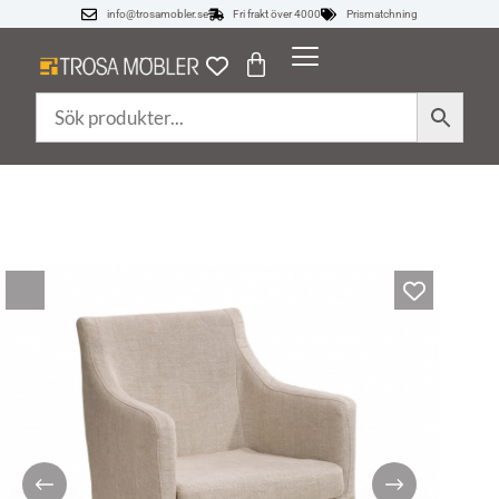
info@trosamobler.se
Fri frakt över 4000
Prismatchning