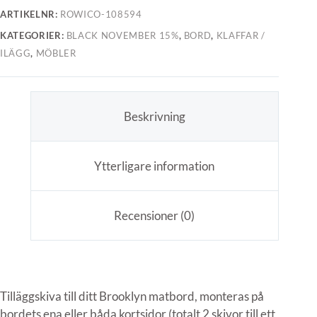
ARTIKELNR:
ROWICO-108594
KATEGORIER:
BLACK NOVEMBER 15%
,
BORD
,
KLAFFAR /
ILÄGG
,
MÖBLER
Beskrivning
Ytterligare information
Recensioner (0)
Tilläggskiva till ditt Brooklyn matbord, monteras på
bordets ena eller båda kortsidor (totalt 2 skivor till ett