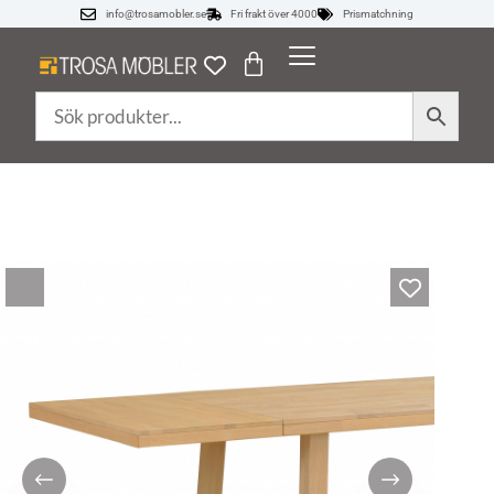
info@trosamobler.se
Fri frakt över 4000
Prismatchning