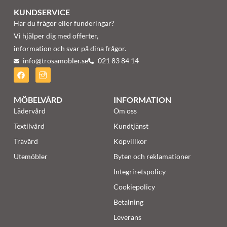
KUNDSERVICE
Har du frågor eller funderingar?
Vi hjälper dig med offerter,
information och svar på dina frågor.
info@trosamobler.se
021 83 84 14
MÖBELVÅRD
INFORMATION
Lädervård
Om oss
Textilvård
Kundtjänst
Trävård
Köpvillkor
Utemöbler
Byten och reklamationer
Integriretspolicy
Cookiepolicy
Betalning
Leverans