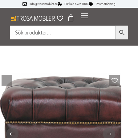
info@trosamobler.se
Fri frakt över 4000
Prismatchning