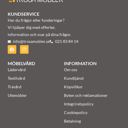
KUNDSERVICE
Har du frågor eller funderingar?
Vi hjälper dig med offerter,
information och svar på dina frågor.
info@trosamobler.se
021 83 84 14
MÖBELVÅRD
INFORMATION
Lädervård
Om oss
Textilvård
Kundtjänst
Trävård
Köpvillkor
Utemöbler
Byten och reklamationer
Integriretspolicy
Cookiepolicy
Betalning