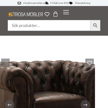
info@trosamobler.se
Fri frakt över 4000
Prismatchning