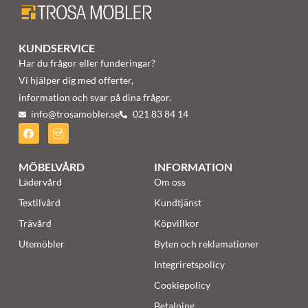
KUNDSERVICE
Har du frågor eller funderingar?
Vi hjälper dig med offerter,
information och svar på dina frågor.
info@trosamobler.se
021 83 84 14
MÖBELVÅRD
INFORMATION
Lädervård
Om oss
Textilvård
Kundtjänst
Trävård
Köpvillkor
Utemöbler
Byten och reklamationer
Integriretspolicy
Cookiepolicy
Betalning