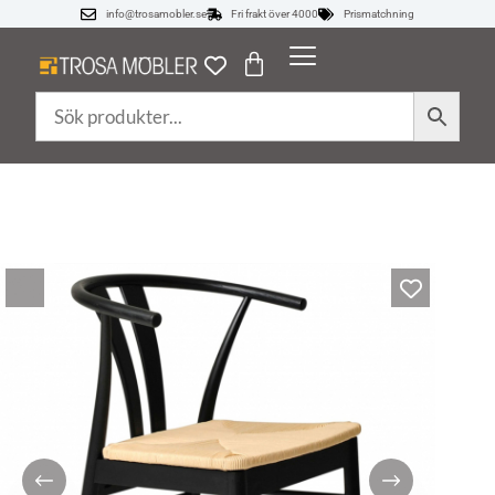
info@trosamobler.se
Fri frakt över 4000
Prismatchning