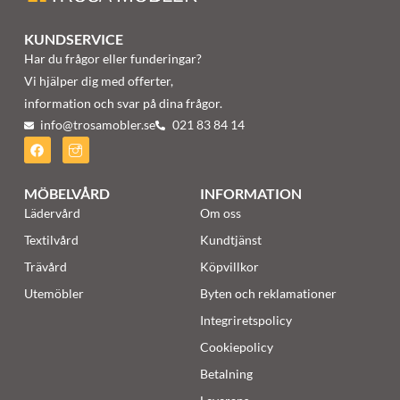
KUNDSERVICE
Har du frågor eller funderingar?
Vi hjälper dig med offerter,
information och svar på dina frågor.
info@trosamobler.se
021 83 84 14
MÖBELVÅRD
INFORMATION
Lädervård
Om oss
Textilvård
Kundtjänst
Trävård
Köpvillkor
Utemöbler
Byten och reklamationer
Integriretspolicy
Cookiepolicy
Betalning