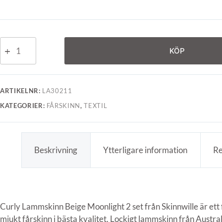
KÖP
ARTIKELNR:
LA30211
KATEGORIER:
FÅRSKINN
,
TEXTIL
Beskrivning
Ytterligare information
Re
Curly Lammskinn Beige Moonlight 2 set från Skinnwille är ett f
mjukt fårskinn i bästa kvalitet. Lockigt lammskinn från Austra