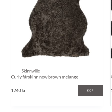
Skinnwille
Curly fårskinn new brown melange
1240
kr
KÖP