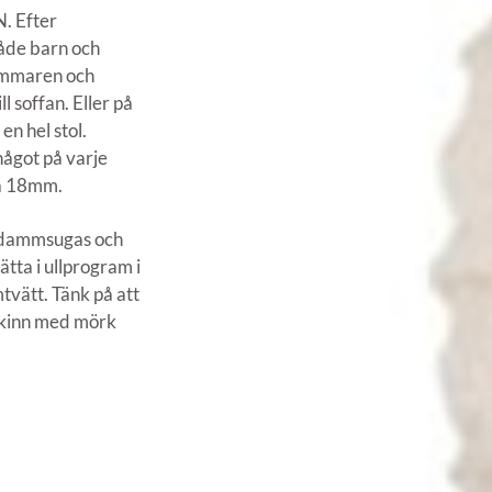
. Efter
både barn och
sommaren och
l soffan. Eller på
en hel stol.
något på varje
ka 18mm.
n dammsugas och
ätta i ullprogram i
mtvätt. Tänk på att
 skinn med mörk