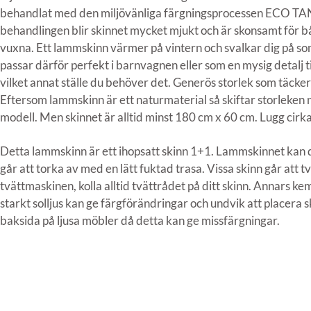
behandlat med den miljövänliga färgningsprocessen ECO TAN
behandlingen blir skinnet mycket mjukt och är skonsamt för 
vuxna. Ett lammskinn värmer på vintern och svalkar dig på 
passar därför perfekt i barnvagnen eller som en mysig detalj til
vilket annat ställe du behöver det. Generös storlek som täcker 
Eftersom lammskinn är ett naturmaterial så skiftar storleken 
modell. Men skinnet är alltid minst 180 cm x 60 cm. Lugg cir
Detta lammskinn är ett ihopsatt skinn 1+1. Lammskinnet ka
går att torka av med en lätt fuktad trasa. Vissa skinn går att tv
tvättmaskinen, kolla alltid tvättrådet på ditt skinn. Annars ke
starkt solljus kan ge färgförändringar och undvik att placera
baksida på ljusa möbler då detta kan ge missfärgningar.