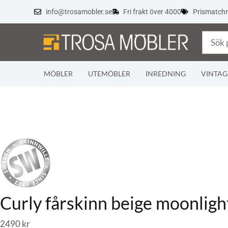
info@trosamobler.se
Fri frakt över 4000
Prismatch
MÖBLER
UTEMÖBLER
INREDNING
VINTAG
Curly fårskinn beige moonligh
2490
kr