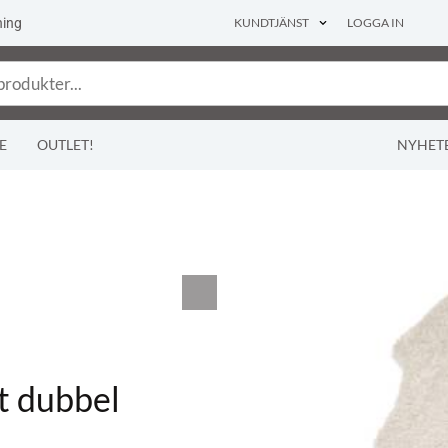
ning
KUNDTJÄNST
LOGGA IN
E
OUTLET!
NYHET
t dubbel