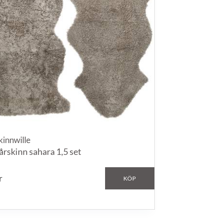
kinnwille
årskinn sahara 1,5 set
r
KÖP