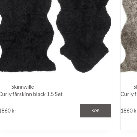
Skinnwille
S
Curly fårskinn black 1,5 Set
Curly f
1860
kr
1860
k
KÖP