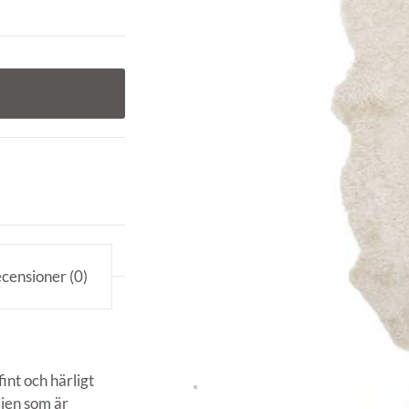
censioner (0)
int och härligt
lien som är