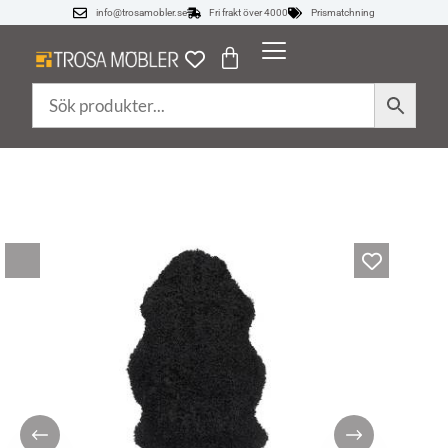
info@trosamobler.se
Fri frakt över 4000
Prismatchning