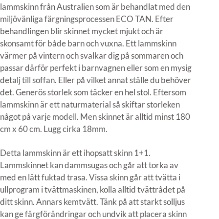
lammskinn från Australien som är behandlat med den
miljövänliga färgningsprocessen ECO TAN. Efter
behandlingen blir skinnet mycket mjukt och är
skonsamt för både barn och vuxna. Ett lammskinn
värmer på vintern och svalkar dig på sommaren och
passar därför perfekt i barnvagnen eller som en mysig
detalj till soffan. Eller på vilket annat ställe du behöver
det. Generös storlek som täcker en hel stol. Eftersom
lammskinn är ett naturmaterial så skiftar storleken
något på varje modell. Men skinnet är alltid minst 180
cm x 60 cm. Lugg cirka 18mm.
Detta lammskinn är ett ihopsatt skinn 1+1.
Lammskinnet kan dammsugas och går att torka av
med en lätt fuktad trasa. Vissa skinn går att tvätta i
ullprogram i tvättmaskinen, kolla alltid tvättrådet på
ditt skinn. Annars kemtvätt. Tänk på att starkt solljus
kan ge färgförändringar och undvik att placera skinn