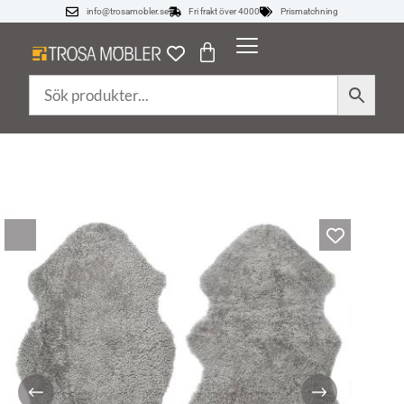
info@trosamobler.se
Fri frakt över 4000
Prismatchning