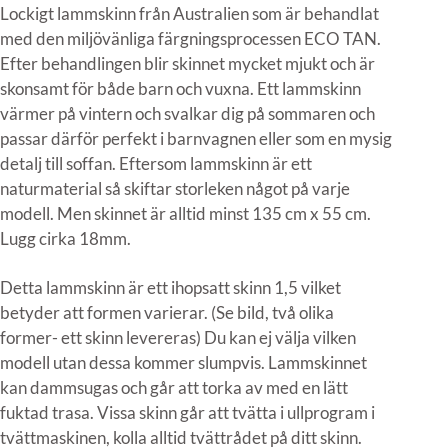
Lockigt lammskinn från Australien som är behandlat
med den miljövänliga färgningsprocessen ECO TAN.
Efter behandlingen blir skinnet mycket mjukt och är
skonsamt för både barn och vuxna. Ett lammskinn
värmer på vintern och svalkar dig på sommaren och
passar därför perfekt i barnvagnen eller som en mysig
detalj till soffan. Eftersom lammskinn är ett
naturmaterial så skiftar storleken något på varje
modell. Men skinnet är alltid minst 135 cm x 55 cm.
Lugg cirka 18mm.
Detta lammskinn är ett ihopsatt skinn 1,5 vilket
betyder att formen varierar. (Se bild, två olika
former- ett skinn levereras) Du kan ej välja vilken
modell utan dessa kommer slumpvis. Lammskinnet
kan dammsugas och går att torka av med en lätt
fuktad trasa. Vissa skinn går att tvätta i ullprogram i
tvättmaskinen, kolla alltid tvättrådet på ditt skinn.