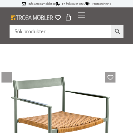
info@trosamobler.se
Fri frakt över 4000
Prismatchning