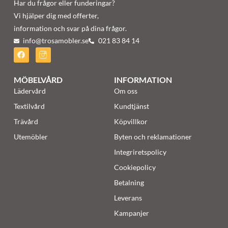
Har du frågor eller funderingar?
Vi hjälper dig med offerter,
information och svar på dina frågor.
info@trosamobler.se
021 83 84 14
MÖBELVÅRD
INFORMATION
Lädervård
Om oss
Textilvård
Kundtjänst
Trävård
Köpvillkor
Utemöbler
Byten och reklamationer
Integriretspolicy
Cookiepolicy
Betalning
Leverans
Kampanjer