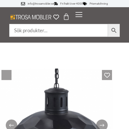
info@trosamobler.se
Fri frakt över 4000
Prismatchning