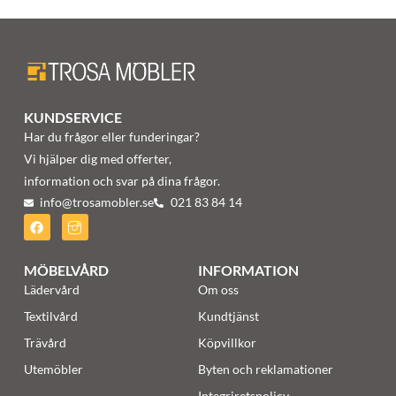
KUNDSERVICE
Har du frågor eller funderingar?
Vi hjälper dig med offerter,
information och svar på dina frågor.
info@trosamobler.se
021 83 84 14
MÖBELVÅRD
INFORMATION
Lädervård
Om oss
Textilvård
Kundtjänst
Trävård
Köpvillkor
Utemöbler
Byten och reklamationer
Integriretspolicy