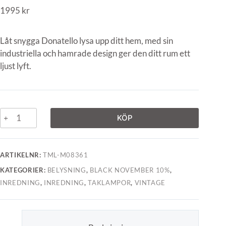
1995
kr
Låt snygga Donatello lysa upp ditt hem, med sin
industriella och hamrade design ger den ditt rum ett
ljust lyft.
KÖP
ARTIKELNR:
TML-M08361
KATEGORIER:
BELYSNING
,
BLACK NOVEMBER 10%
,
INREDNING
,
INREDNING
,
TAKLAMPOR
,
VINTAGE