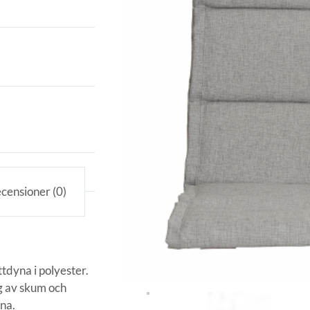
censioner (0)
tdyna i polyester.
ng av skum och
yna.