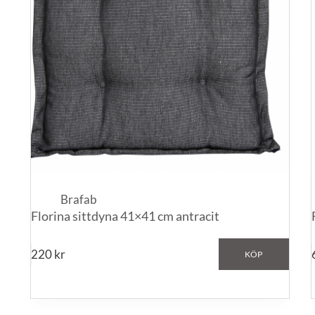
Brafab
Florina sittdyna 41×41 cm antracit
220
kr
KÖP