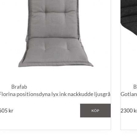
Brafab
B
Florina positionsdyna lyx ink nackkudde ljusgrå
Gotlan
605
kr
2300
k
KÖP