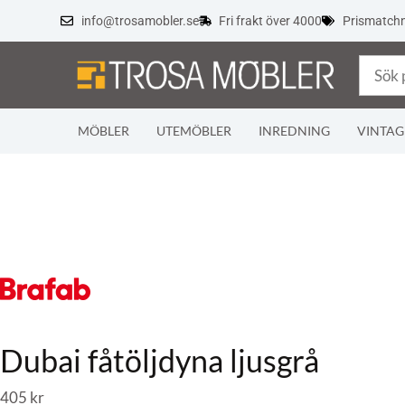
info@trosamobler.se
Fri frakt över 4000
Prismatch
MÖBLER
UTEMÖBLER
INREDNING
VINTAG
Dubai fåtöljdyna ljusgrå
405
kr