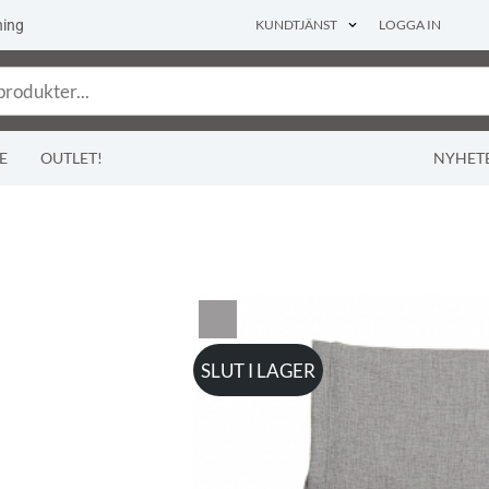
ning
KUNDTJÄNST
LOGGA IN
E
OUTLET!
NYHET
SLUT I LAGER