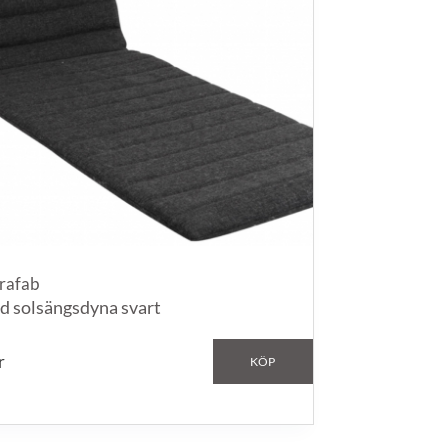
rafab
d solsängsdyna svart
r
KÖP