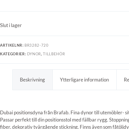
Slut i lager
ARTIKELNR:
BR3282-720
KATEGORIER:
DYNOR
,
TILLBEHÖR
Beskrivning
Ytterligare information
Re
Dubai positionsdyna från Brafab. Fina dynor till utemöbler- sit
Passar perfekt till din positionsstol med fällbar rygg. Stoppni
fiber, dekorativ tvärgående stickning. Finns även som fåtöljd