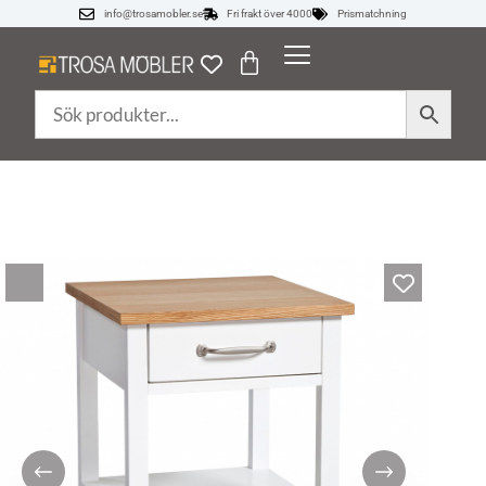
info@trosamobler.se
Fri frakt över 4000
Prismatchning