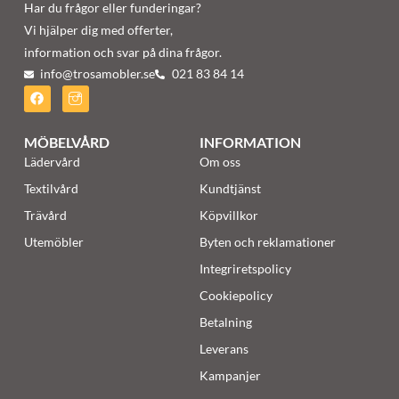
Har du frågor eller funderingar?
Vi hjälper dig med offerter,
information och svar på dina frågor.
info@trosamobler.se
021 83 84 14
MÖBELVÅRD
INFORMATION
Lädervård
Om oss
Textilvård
Kundtjänst
Trävård
Köpvillkor
Utemöbler
Byten och reklamationer
Integriretspolicy
Cookiepolicy
Betalning
Leverans
Kampanjer