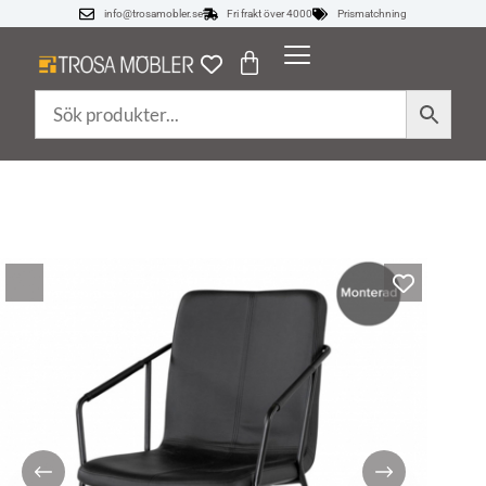
info@trosamobler.se
Fri frakt över 4000
Prismatchning