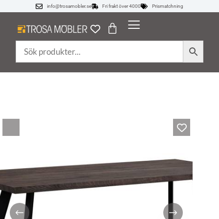
info@trosamobler.se
Fri frakt över 4000
Prismatchning