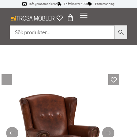
info@trosamobler.se
Fri frakt över 4000
Prismatchning