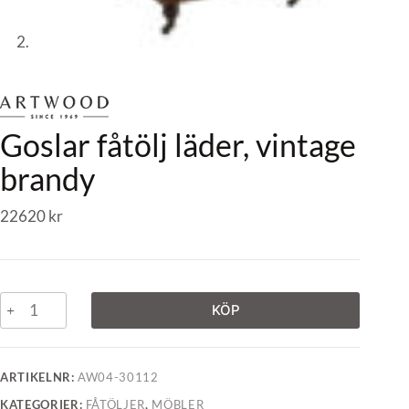
Goslar fåtölj läder, vintage
brandy
22620
kr
KÖP
ARTIKELNR:
AW04-30112
KATEGORIER:
FÅTÖLJER
,
MÖBLER