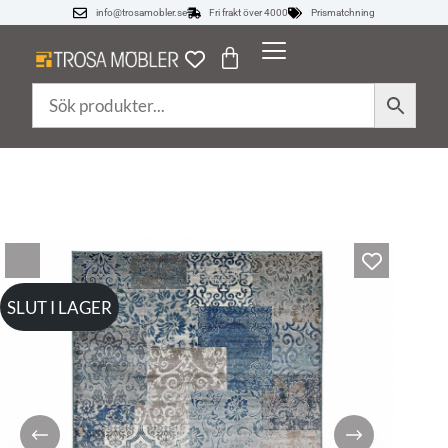
info@trosamobler.se
Fri frakt över 4000
Prismatchning
SLUT I LAGER