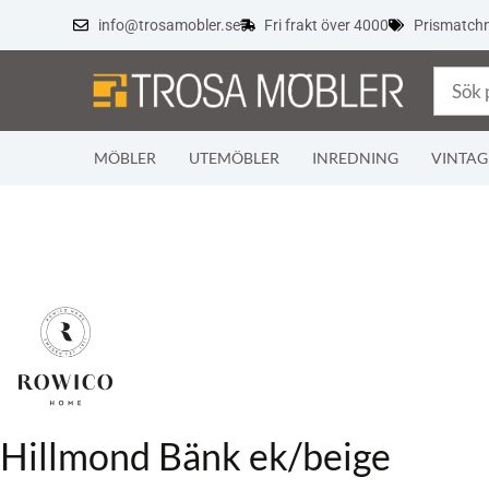
info@trosamobler.se
Fri frakt över 4000
Prismatch
MÖBLER
UTEMÖBLER
INREDNING
VINTAG
Hillmond Bänk ek/beige