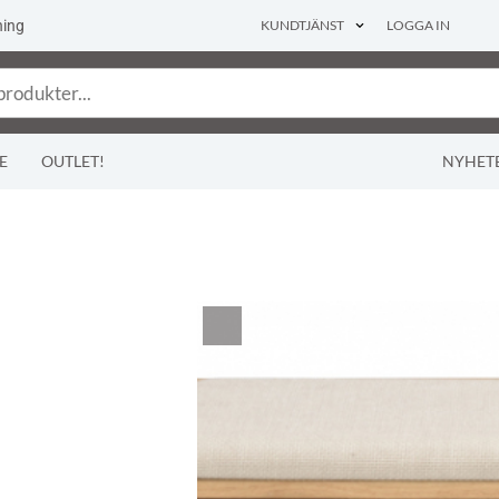
ning
KUNDTJÄNST
LOGGA IN
E
OUTLET!
NYHET