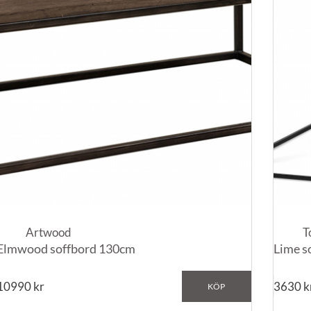
Artwood
T
Elmwood soffbord 130cm
Lime s
10990
kr
3630
k
KÖP