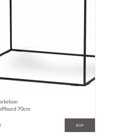
orkelson
offbord 70cm
r
KÖP