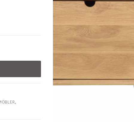
MÖBLER
,