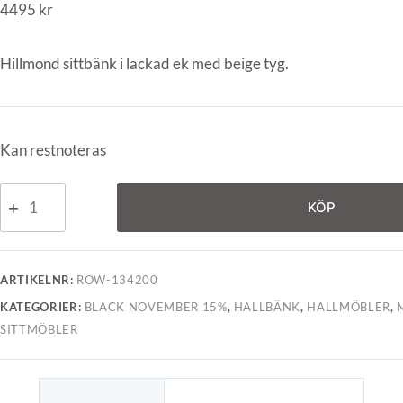
4495
kr
Hillmond sittbänk i lackad ek med beige tyg.
Kan restnoteras
KÖP
ARTIKELNR:
ROW-134200
KATEGORIER:
BLACK NOVEMBER 15%
,
HALLBÄNK
,
HALLMÖBLER
,
SITTMÖBLER