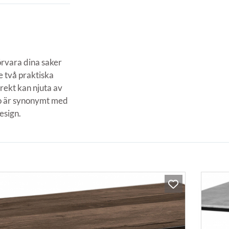
örvara dina saker
e två praktiska
rekt kan njuta av
co är synonymt med
esign.