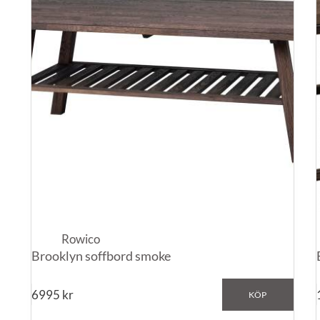
Rowico
Brooklyn soffbord smoke
6995
kr
KÖP