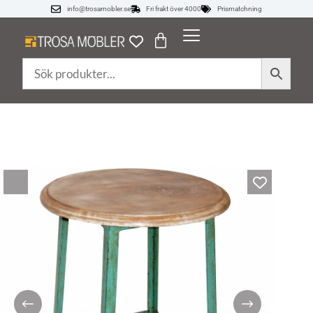
info@trosamobler.se
Fri frakt över 4000
Prismatchning