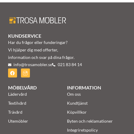
KUNDSERVICE
Har du frågor eller funderingar?
Vi hjälper dig med offerter,
information och svar på dina frågor.
info@trosamobler.se
021 83 84 14
MÖBELVÅRD
INFORMATION
Lädervård
Om oss
Textilvård
Kundtjänst
Trävård
Köpvillkor
Utemöbler
Byten och reklamationer
Integriretspolicy