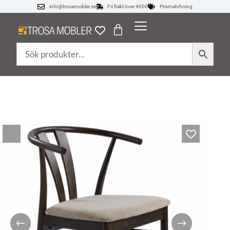
info@trosamobler.se
Fri frakt över 4000
Prismatchning