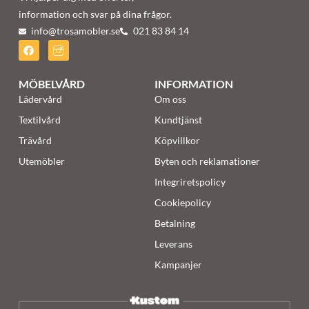
information och svar på dina frågor.
info@trosamobler.se
021 83 84 14
MÖBELVÅRD
INFORMATION
Lädervård
Om oss
Textilvård
Kundtjänst
Trävård
Köpvillkor
Utemöbler
Byten och reklamationer
Integriretspolicy
Cookiepolicy
Betalning
Leverans
Kampanjer