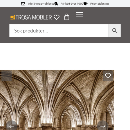
info@trosamobler.se
Fri frakt över 4000
Prismatchning