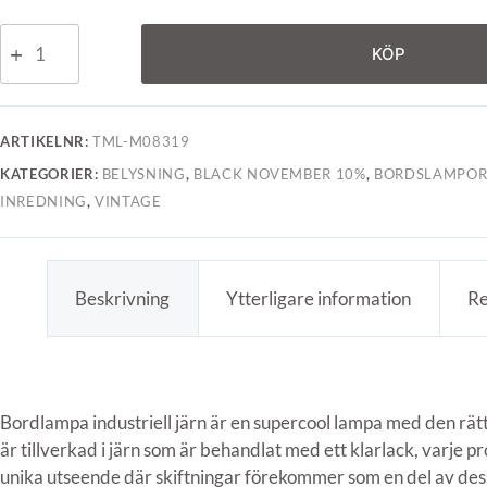
KÖP
ARTIKELNR:
TML-M08319
KATEGORIER:
BELYSNING
,
BLACK NOVEMBER 10%
,
BORDSLAMPO
INREDNING
,
VINTAGE
Beskrivning
Ytterligare information
Re
Bordlampa industriell järn är en supercool lampa med den rä
är tillverkad i järn som är behandlat med ett klarlack, varje pr
unika utseende där skiftningar förekommer som en del av dess