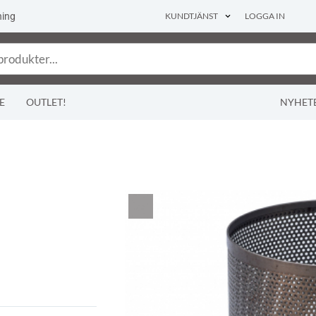
ning
KUNDTJÄNST
LOGGA IN
E
OUTLET!
NYHET