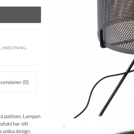
R
,
INREDNING
,
censioner (0)
tta patinan. Lampan
odukt har sitt
 unika design.