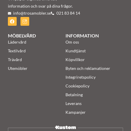
information och svar på dina frågor.
info@trosamobler.se
021 83 84 14
MÖBELVÅRD
INFORMATION
Lädervård
Om oss
Textilvård
Kundtjänst
Trävård
Köpvillkor
Utemöbler
Byten och reklamationer
Integriretspolicy
Cookiepolicy
Betalning
Leverans
Kampanjer