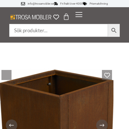
info@trosamobler.se
Fri frakt över 4000
Prismatchning