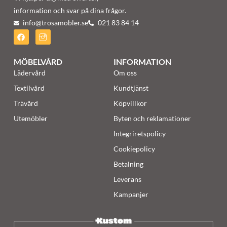
information och svar på dina frågor.
info@trosamobler.se
021 83 84 14
MÖBELVÅRD
INFORMATION
Lädervård
Om oss
Textilvård
Kundtjänst
Trävård
Köpvillkor
Utemöbler
Byten och reklamationer
Integriretspolicy
Cookiepolicy
Betalning
Leverans
Kampanjer