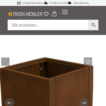
info@trosamobler.se
Fri frakt över 4000
Prismatchning