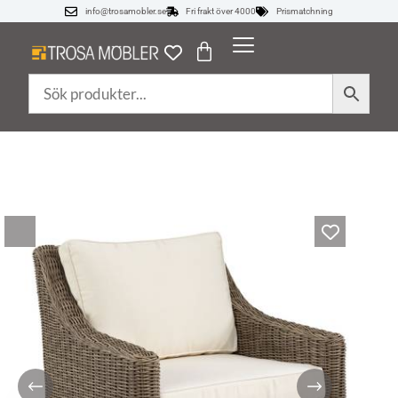
info@trosamobler.se
Fri frakt över 4000
Prismatchning